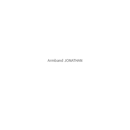
Armband LYKKELIG mattiert