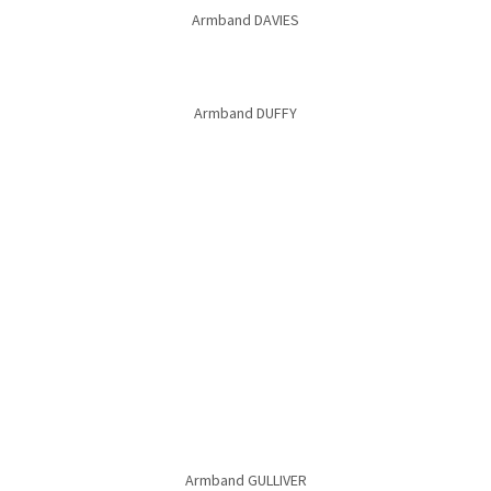
Armband DAVIES
Armband DUFFY
Armband GULLIVER
Armband GULLIVER
Armband HAPPY
Armband HAPPY Weißgold