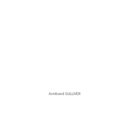
Armband HEART OF GOLD
Armband HERMINE
Armband JONATHAN
Armband JULIANE