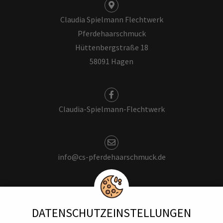
Claudia Spielmann Flechtwerk
Pferdehaarschmuck
Hüttenbergstraße 18
58091 Hagen
Claudia-Spielmann-Flechtwerk
info@cs-pferdehaarschmuck.de
+49 176 - 624 616 74
DATENSCHUTZ­EINSTELLUNGEN