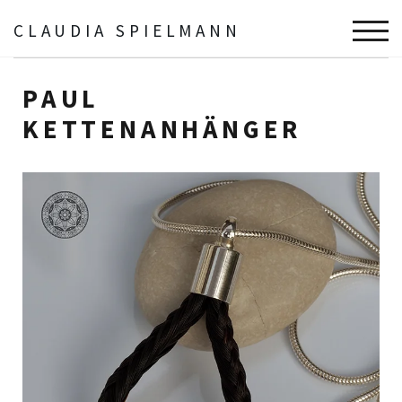
CLAUDIA SPIELMANN
TOGG
Schmuck
Die Anhänglichen
Paul Kettenanhänger
PAUL
KETTENANHÄNGER