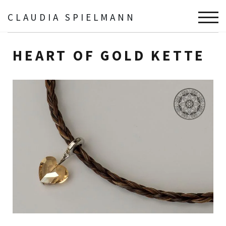
CLAUDIA SPIELMANN
TOGG
Schmuck
lykkelig
Heart of Gold Kette
HEART OF GOLD KETTE