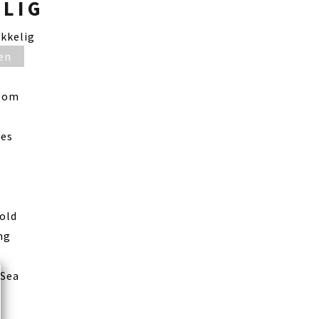
ELIG
kkelig
en
ssom
es
old
ing
 Sea