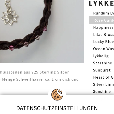
LYKK
Rundum Ly
Rose Gard
Happiness
Lilac Blo
Lucky Blue
Ocean Wav
lykkelig
Starshine
Sunburst
lussteilen aus 925 Sterling Silber.
Heart of G
e Menge Schweifhaare: ca. 1 cm dick und
Silver Lin
Sunshine
Deep Blue
DATENSCHUTZ­EINSTELLUNGEN