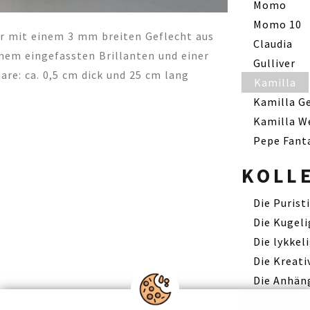
Momo
Momo 10
er mit einem 3 mm breiten Geflecht aus
Claudia
nem eingefassten Brillanten und einer
Gulliver
re: ca. 0,5 cm dick und 25 cm lang
Kamilla
Kamilla G
Kamilla W
Pepe Fant
KOLL
Die Purist
Die Kugel
Die lykkel
Die Kreati
Die Anhän
Die Finger