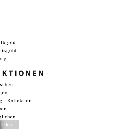
elbgold
eißgold
asy
EKTIONEN
ischen
igen
ig – Kollektion
ven
glichen
dicken