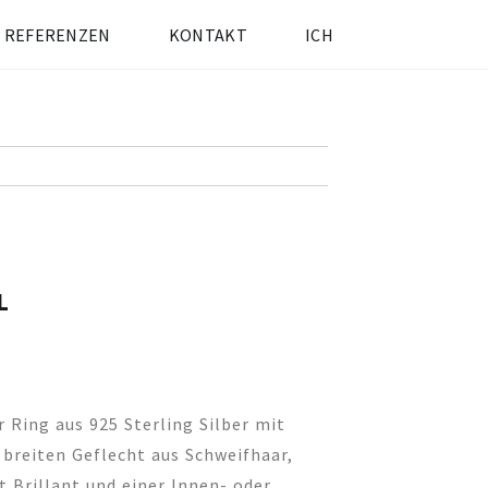
REFERENZEN
KONTAKT
ICH
L
 Ring aus 925 Sterling Silber mit
breiten Geflecht aus Schweifhaar,
t Brillant und einer Innen- oder