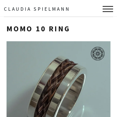
CLAUDIA SPIELMANN
TOGG
Schmuck
Die Fingerdicken
Momo 10 Ring
MOMO 10 RING