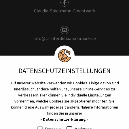
Claudia-Spielmann-Flechtwerk
info@cs-pferdehaarschmuck.de
+49 176 - 624 616 74
DATENSCHUTZ­EINSTELLUNGEN
Auf unserer Website verwenden wir Cookies. Einige davon sind
Impressum
unerlässlich, andere helfen uns, unsere Online-Services zu
Datenschutz
verbessern. Hier können Sie individuelle Einstellungen
vornehmen, welche Cookies sie akzeptieren möchten. Sie
können diese Auswahl jederzeit ändern. Nähere Informationen
Referenzen
finden Sie in unserer
Schmuck aus Pferdehaar
» Datenschutzerklärung «
Essenziell
Marketing